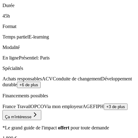
Durée
45h
Format
Temps partiel
E-learning
Modalité
En ligne
Présentiel: Paris
Spécialités
Achats responsables
ACV
Conduite de changement
Développement
durable
+6 de plus
Financements possibles
France Travail
OPCO
Via mon employeur
AGEFIPH
+3 de plus
Ça m'intéresse
*Le grand guide de l'impact
offert
pour toute demande