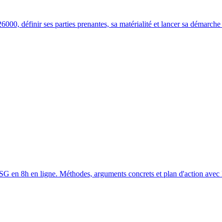
000, définir ses parties prenantes, sa matérialité et lancer sa démarche
SG en 8h en ligne. Méthodes, arguments concrets et plan d'action avec 