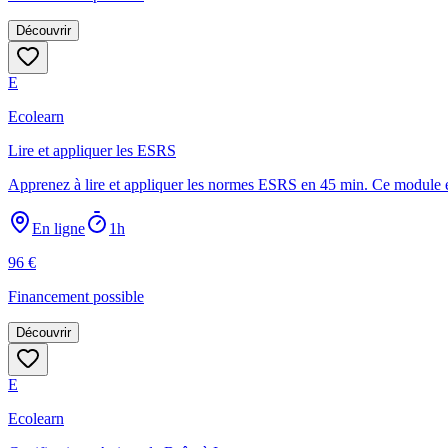
Découvrir
E
Ecolearn
Lire et appliquer les ESRS
Apprenez à lire et appliquer les normes ESRS en 45 min. Ce module e-
En ligne
1h
96
€
Financement possible
Découvrir
E
Ecolearn