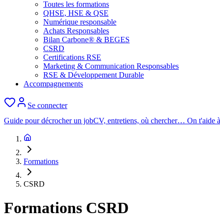
Toutes les formations
QHSE, HSE & QSE
Numérique responsable
Achats Responsables
Bilan Carbone® & BEGES
CSRD
Certifications RSE
Marketing & Communication Responsables
RSE & Développement Durable
Accompagnements
Se connecter
Guide pour décrocher un job
CV, entretiens, où chercher… On t'aide à
Formations
CSRD
Formations CSRD