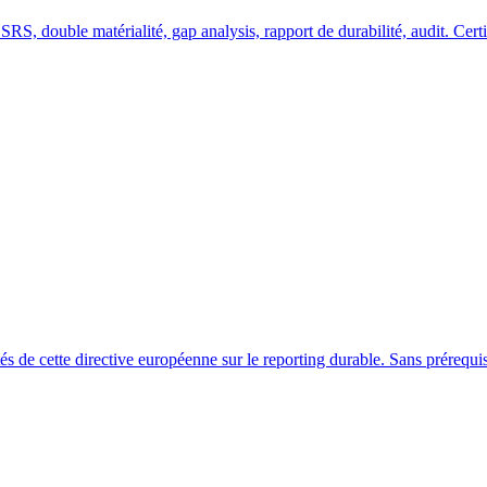
S, double matérialité, gap analysis, rapport de durabilité, audit. Certi
 de cette directive européenne sur le reporting durable. Sans prérequis