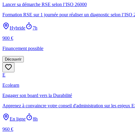
Lancer sa démarche RSE selon l’ISO 26000
Formation RSE sur 1 journée pour réaliser un diagnostic selon l’ISO 26
Hybride
7h
900
€
Financement possible
Découvrir
E
Ecolearn
Engager son board vers la Durabilité
Apprenez à convaincre votre conseil d'administration sur les enjeux E
En ligne
8h
960
€