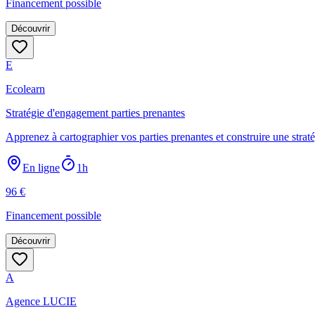
Financement possible
Découvrir
E
Ecolearn
Stratégie d'engagement parties prenantes
Apprenez à cartographier vos parties prenantes et construire une str
En ligne
1h
96
€
Financement possible
Découvrir
A
Agence LUCIE