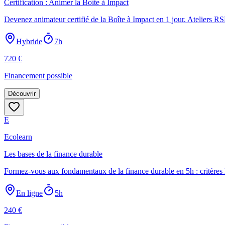
Certification : Animer la Boîte à Impact
Devenez animateur certifié de la Boîte à Impact en 1 jour. Ateliers R
Hybride
7h
720
€
Financement possible
Découvrir
E
Ecolearn
Les bases de la finance durable
Formez-vous aux fondamentaux de la finance durable en 5h : critère
En ligne
5h
240
€