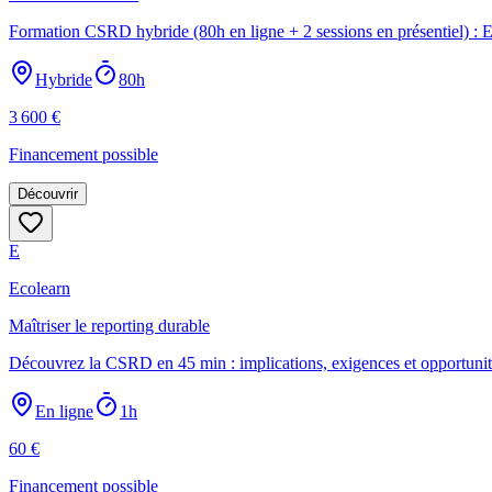
Formation CSRD hybride (80h en ligne + 2 sessions en présentiel) : ESR
Hybride
80h
3 600
€
Financement possible
Découvrir
E
Ecolearn
Maîtriser le reporting durable
Découvrez la CSRD en 45 min : implications, exigences et opportunités
En ligne
1h
60
€
Financement possible