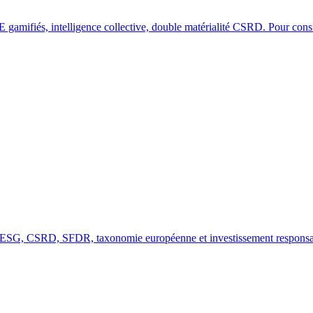
SE gamifiés, intelligence collective, double matérialité CSRD. Pour cons
s ESG, CSRD, SFDR, taxonomie européenne et investissement responsab