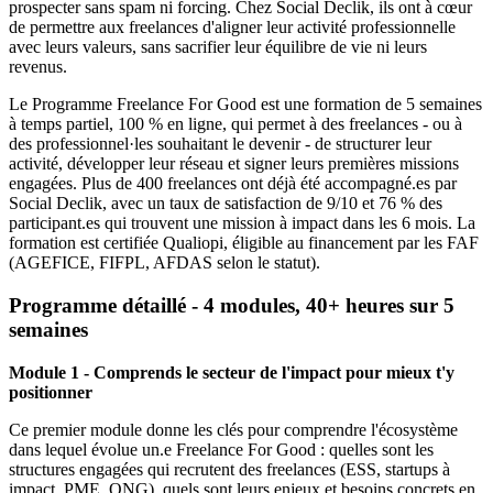
prospecter sans spam ni forcing. Chez Social Declik, ils ont à cœur
de permettre aux freelances d'aligner leur activité professionnelle
avec leurs valeurs, sans sacrifier leur équilibre de vie ni leurs
revenus.
Le Programme Freelance For Good est une formation de 5 semaines
à temps partiel, 100 % en ligne, qui permet à des freelances - ou à
des professionnel·les souhaitant le devenir - de structurer leur
activité, développer leur réseau et signer leurs premières missions
engagées. Plus de 400 freelances ont déjà été accompagné.es par
Social Declik, avec un taux de satisfaction de 9/10 et 76 % des
participant.es qui trouvent une mission à impact dans les 6 mois. La
formation est certifiée Qualiopi, éligible au financement par les FAF
(AGEFICE, FIFPL, AFDAS selon le statut).
Programme détaillé - 4 modules, 40+ heures sur 5
semaines
Module 1 - Comprends le secteur de l'impact pour mieux t'y
positionner
Ce premier module donne les clés pour comprendre l'écosystème
dans lequel évolue un.e Freelance For Good : quelles sont les
structures engagées qui recrutent des freelances (ESS, startups à
impact, PME, ONG), quels sont leurs enjeux et besoins concrets en