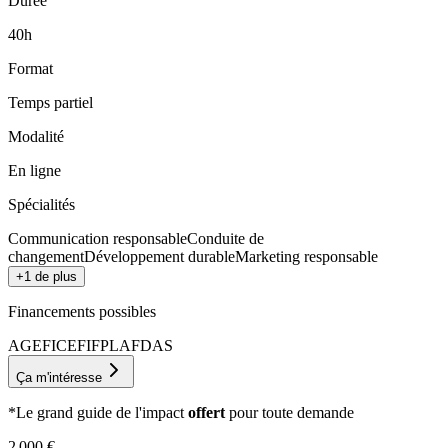
Durée
40h
Format
Temps partiel
Modalité
En ligne
Spécialités
Communication responsable
Conduite de
changement
Développement durable
Marketing responsable
+1 de plus
Financements possibles
AGEFICE
FIFPL
AFDAS
Ça m'intéresse
*Le grand guide de l'impact
offert
pour toute demande
2 000
€