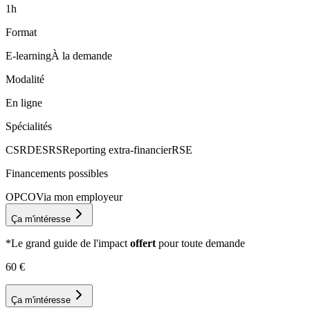
1h
Format
E-learning
À la demande
Modalité
En ligne
Spécialités
CSRD
ESRS
Reporting extra-financier
RSE
Financements possibles
OPCO
Via mon employeur
Ça m'intéresse
*Le grand guide de l'impact
offert
pour toute demande
60
€
Ça m'intéresse