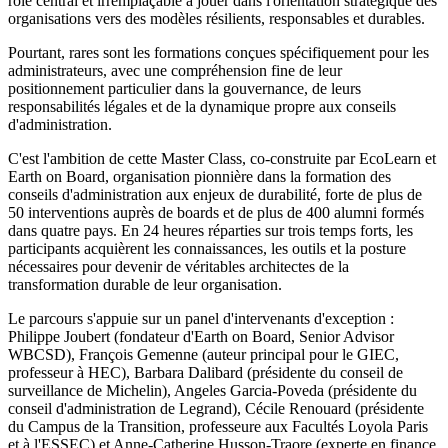
role central et irremplaçable à jouer dans l'orientation stratégique des
organisations vers des modèles résilients, responsables et durables.
Pourtant, rares sont les formations conçues spécifiquement pour les
administrateurs, avec une compréhension fine de leur
positionnement particulier dans la gouvernance, de leurs
responsabilités légales et de la dynamique propre aux conseils
d'administration.
C'est l'ambition de cette Master Class, co-construite par EcoLearn et
Earth on Board, organisation pionnière dans la formation des
conseils d'administration aux enjeux de durabilité, forte de plus de
50 interventions auprès de boards et de plus de 400 alumni formés
dans quatre pays. En 24 heures réparties sur trois temps forts, les
participants acquièrent les connaissances, les outils et la posture
nécessaires pour devenir de véritables architectes de la
transformation durable de leur organisation.
Le parcours s'appuie sur un panel d'intervenants d'exception :
Philippe Joubert (fondateur d'Earth on Board, Senior Advisor
WBCSD), François Gemenne (auteur principal pour le GIEC,
professeur à HEC), Barbara Dalibard (présidente du conseil de
surveillance de Michelin), Angeles Garcia-Poveda (présidente du
conseil d'administration de Legrand), Cécile Renouard (présidente
du Campus de la Transition, professeure aux Facultés Loyola Paris
et à l'ESSEC) et Anne-Catherine Husson-Traore (experte en finance