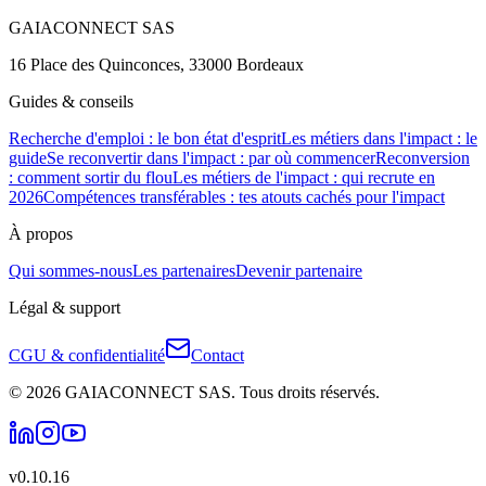
GAIACONNECT SAS
16 Place des Quinconces, 33000 Bordeaux
Guides & conseils
Recherche d'emploi : le bon état d'esprit
Les métiers dans l'impact : le
guide
Se reconvertir dans l'impact : par où commencer
Reconversion
: comment sortir du flou
Les métiers de l'impact : qui recrute en
2026
Compétences transférables : tes atouts cachés pour l'impact
À propos
Qui sommes-nous
Les partenaires
Devenir partenaire
Légal & support
CGU & confidentialité
Contact
©
2026
GAIACONNECT SAS
. Tous droits réservés.
v
0.10.16