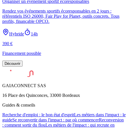
Organiser un événement sportif écoresponsables
Rendez vos événements sportifs écoresponsables en 2 jours :
référentiels ISO 26000, Fair Play for Planet, outils concrets. Tous
profils, finançable OPCO.
Hybride
14h
390
€
Financement possible
Découvrir
GAIACONNECT SAS
16 Place des Quinconces, 33000 Bordeaux
Guides & conseils
Recherche d'emploi : le bon état d'esprit
Les métiers dans l'impact : le
guide
Se reconvertir dans l'impact : par où commencer
Reconversion
: comment sortir du flou
Les métiers de l'impact : qui recrute en