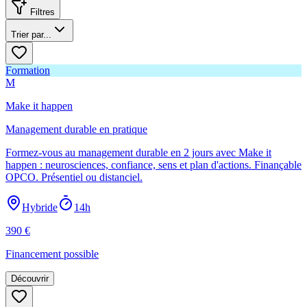
Filtres
Trier par...
Formation
M
Make it happen
Management durable en pratique
Formez-vous au management durable en 2 jours avec Make it
happen : neurosciences, confiance, sens et plan d'actions. Finançable
OPCO. Présentiel ou distanciel.
Hybride
14h
390
€
Financement possible
Découvrir