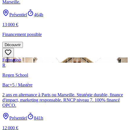
Marseille.
Présentiel
464h
13 000
€
Financement possible
Découvrir
Formation
R
Regen School
Bac+5 / Mastère
2 ans en alternance à Paris ou Marseille. Stratégie durable, finance
d'impact, marketing responsable. RNCP niveau 7. 100% financé
OPCO.
Présentiel
841h
12 000
€