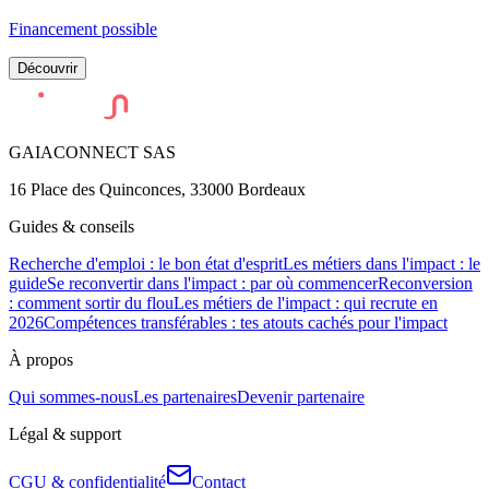
Financement possible
Découvrir
GAIACONNECT SAS
16 Place des Quinconces, 33000 Bordeaux
Guides & conseils
Recherche d'emploi : le bon état d'esprit
Les métiers dans l'impact : le
guide
Se reconvertir dans l'impact : par où commencer
Reconversion
: comment sortir du flou
Les métiers de l'impact : qui recrute en
2026
Compétences transférables : tes atouts cachés pour l'impact
À propos
Qui sommes-nous
Les partenaires
Devenir partenaire
Légal & support
CGU & confidentialité
Contact