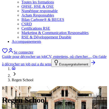
Toutes les formations
QHSE, HSE & QSE
Numérique responsable
Achats Responsables
Bilan Carbone® & BEGES
CSRD
Certifications RSE
Marketing & Communication Responsables
RSE & Développement Durable
Accompagnements
Se connecter
Guide pour décrocher un job
CV, entretiens, où chercher… On t'aide
à décrocher un job qui a du sens
Essayer
gratuitement
Regen School
R
Regen School